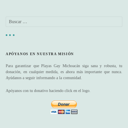
v
e
B
g
u
s
a
c
a
c
r
APÓYANOS EN NUESTRA MISIÓN
:
i
Para garantizar que Playas Gay Michoacán siga sana y robusta, tu
ó
donación, en cualquier medida, es ahora más importante que nunca.
Ayúdanos a seguir informando a la comunidad.
n
Apóyanos con tu donativo haciendo click en el logo.
d
e
e