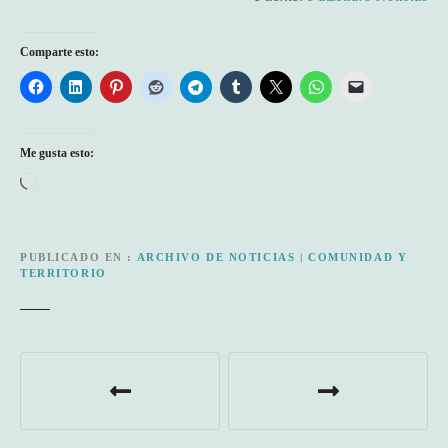
Comparte esto:
Me gusta esto:
C
a
r
g
PUBLICADO EN
ARCHIVO DE NOTICIAS
|
COMUNIDAD Y
TERRITORIO
a
n
d
o
N
.
a
.
.