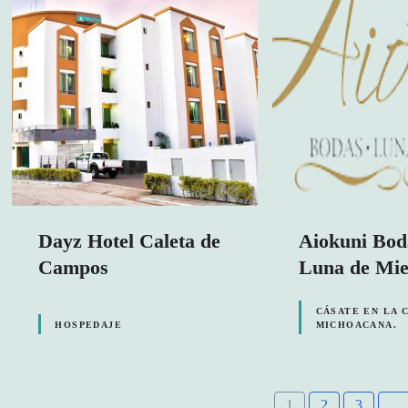
Dayz Hotel Caleta de
Aiokuni Bo
Campos
Luna de Mie
CÁSATE EN LA 
HOSPEDAJE
MICHOACANA.
1
2
3
…