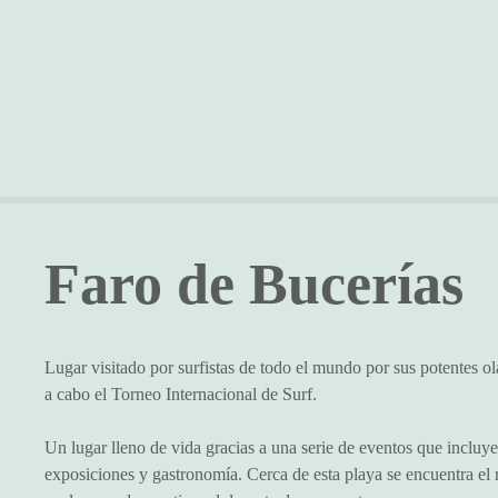
S
a
l
t
a
r
a
l
c
o
Faro de Bucerías
n
t
e
n
Lugar visitado por surfistas de todo el mundo por sus potentes 
i
a cabo el Torneo Internacional de Surf.
d
o
Un lugar lleno de vida gracias a una serie de eventos que incluye
exposiciones y gastronomía. Cerca de esta playa se encuentra el 