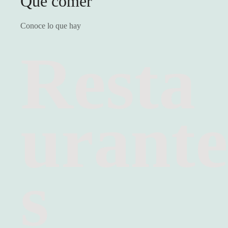
Que comer
Conoce lo que hay
Resta
urante
s