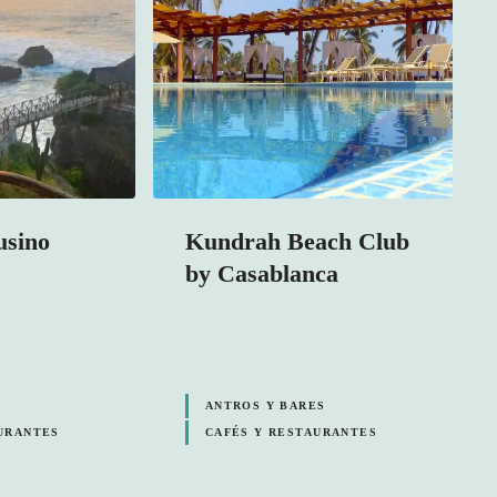
usino
Kundrah Beach Club
by Casablanca
ANTROS Y BARES
URANTES
CAFÉS Y RESTAURANTES