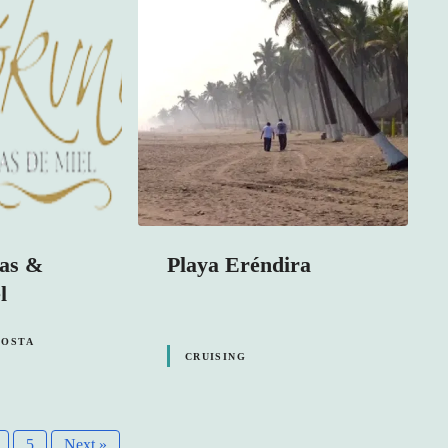
das &
Playa Eréndira
l
COSTA
CRUISING
5
Next »