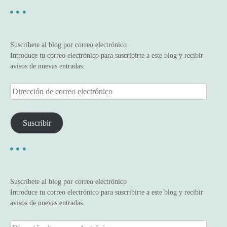
s
c
a
r
Suscríbete al blog por correo electrónico
:
Introduce tu correo electrónico para suscribirte a este blog y recibir
avisos de nuevas entradas.
D
i
r
e
Suscribir
c
c
i
ó
n
Suscríbete al blog por correo electrónico
d
Introduce tu correo electrónico para suscribirte a este blog y recibir
e
avisos de nuevas entradas.
c
o
D
r