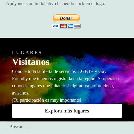
Apóyanos con tu donativo haciendo click en el logo.
LUGARES
Visítanos
Conoce toda la oferta de servicios LGBT+ y Gay
Friendly que tenemos registrada en la región. Si operas o
conoces lugares que faltan o si alguno ya no funciona,
avísanos.
¡Tu participación es muy importante!
Explora más lugares
B
u