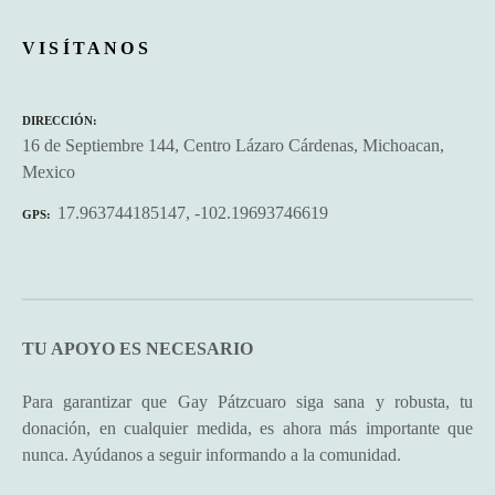
1
2
3
…
7
Next »
VISÍTANOS
DIRECCIÓN
16 de Septiembre 144, Centro Lázaro Cárdenas, Michoacan,
Mexico
17.963744185147, -102.19693746619
GPS
TU APOYO ES NECESARIO
Para garantizar que Gay Pátzcuaro siga sana y robusta, tu
donación, en cualquier medida, es ahora más importante que
nunca. Ayúdanos a seguir informando a la comunidad.