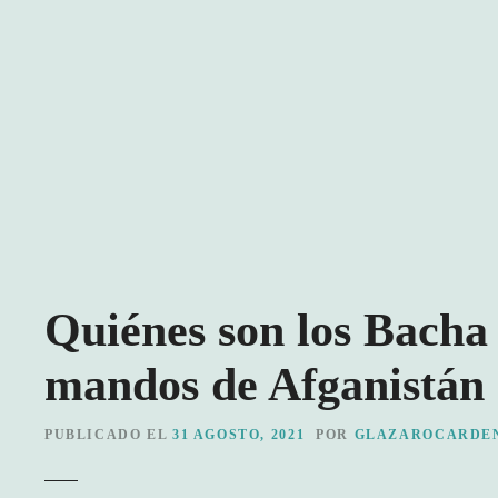
S
a
l
t
a
r
a
l
c
o
n
t
Quiénes son los Bacha B
e
n
mandos de Afganistán
i
d
PUBLICADO EL
31 AGOSTO, 2021
POR
GLAZAROCARDE
o