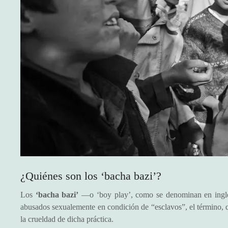
¿Quiénes son los ‘bacha bazi’?
Los
‘bacha bazi’
—o ‘boy play’, como se denominan en inglés
abusados sexualemente en condición de “esclavos”, el término, q
la crueldad de dicha práctica.