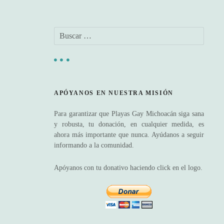
B
u
s
c
a
r
APÓYANOS EN NUESTRA MISIÓN
:
Para garantizar que Playas Gay Michoacán siga sana
y robusta, tu donación, en cualquier medida, es
ahora más importante que nunca. Ayúdanos a seguir
informando a la comunidad.
Apóyanos con tu donativo haciendo click en el logo.