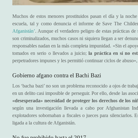
Muchos de estos menores prostituidos pasan el día y la noche 
escuela, tal y como denuncia el informe de Save The Childe
Afganistán’
. Aunque el verdadero peligro de estas prácticas de
son criminalizados, muchos casos ni siquiera llegan a ser denunc
responsables nadan en la más completa impunidad. «Sin el apoyo d
tomados en serio o llevados a juicio;
la práctica en sí no es
perpetradores impunes y les permitió continuar ciclos de abuso»
Gobierno afgano contra el Bachi Bazi
Los ‘bacha bazi’ no son un problema reconocido a ojos de trabajad
en un delito casi imposible de perseguir. Por ello, desde las aso
«desesperada» necesidad de proteger los derechos de los ni
según una investigación llevada a cabo por Afghanistan 
explotadores sobornaban a fiscales o jueces para silenciarlos. E
ligada a la cultura de Afganistán.
No fue prohibido hasta el 2017