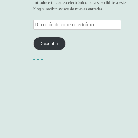
Introduce tu correo electrónico para suscribirte a este
blog y recibir avisos de nuevas entradas.
D
i
r
e
Suscribir
c
c
i
ó
n
d
e
c
o
r
r
e
o
e