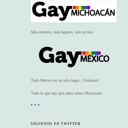
Más destinos, más lugares, más acción.
Todo México en un solo lugar. ¡Visítanos!
Todo lo que hay que saber sobre Michoacán.
SÍGUENOS EN TWITTER