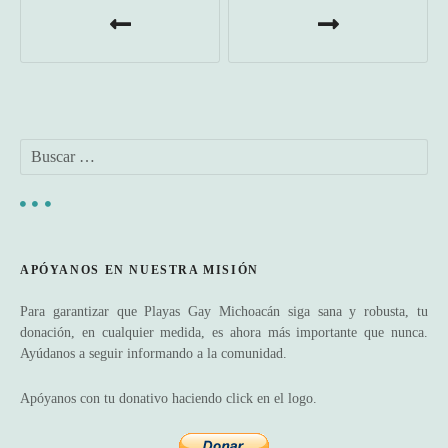
.
a
.
.
v
e
B
g
u
s
a
c
a
c
r
APÓYANOS EN NUESTRA MISIÓN
:
i
Para garantizar que Playas Gay Michoacán siga sana y robusta, tu
ó
donación, en cualquier medida, es ahora más importante que nunca.
Ayúdanos a seguir informando a la comunidad.
n
Apóyanos con tu donativo haciendo click en el logo.
d