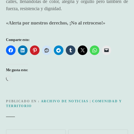
calles, llenándolas de color, alegría y orgullo pero también de
fuerza, resistencia y dignidad.
«Alerta por nuestros derechos, ¡No al retroceso!»
Comparte esto:
Me gusta esto:
C
a
r
g
PUBLICADO EN
ARCHIVO DE NOTICIAS
|
COMUNIDAD Y
TERRITORIO
a
n
d
o
N