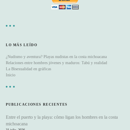
e
e
n
t
LO MÁS LEÍDO
r
¿Nudismo y aventura? Playas nudistas en la costa michoacana
a
Relaciones entre hombres jóvenes y maduros: Tabú y realidad
La Bisexualidad en gráficas
d
Inicio
a
s
PUBLICACIONES RECIENTES
Entre el puerto y la playa: cómo ligan los hombres en la costa
michoacana
31 julio, 2026