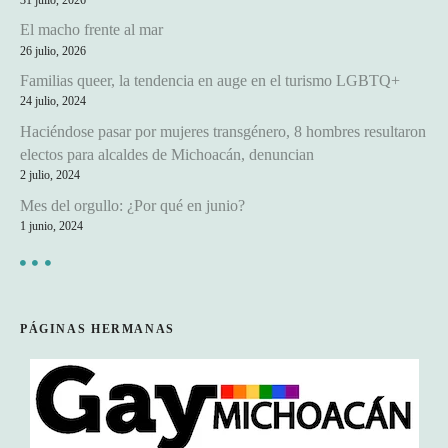
El macho frente al mar
26 julio, 2026
Familias queer, la tendencia en auge en el turismo LGBTQ+
24 julio, 2024
Haciéndose pasar por mujeres transgénero, 8 hombres resultaron
electos para alcaldes de Michoacán, denuncian
2 julio, 2024
Mes del orgullo: ¿Por qué en junio?
1 junio, 2024
PÁGINAS HERMANAS