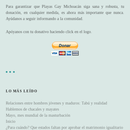
Para garantizar que Playas Gay Michoacán siga sana y robusta, tu
ó
donación, en cualquier medida, es ahora más importante que nunca.
Ayúdanos a seguir informando a la comunidad.
n
Apóyanos con tu donativo haciendo click en el logo.
d
e
e
n
t
LO MÁS LEÍDO
r
Relaciones entre hombres jóvenes y maduros: Tabú y realidad
a
Hablemos de chacales y mayates
Mayo, mes mundial de la masturbación
d
Inicio
¿Para cuándo? Que estados faltan por aprobar el matrimonio igualitario