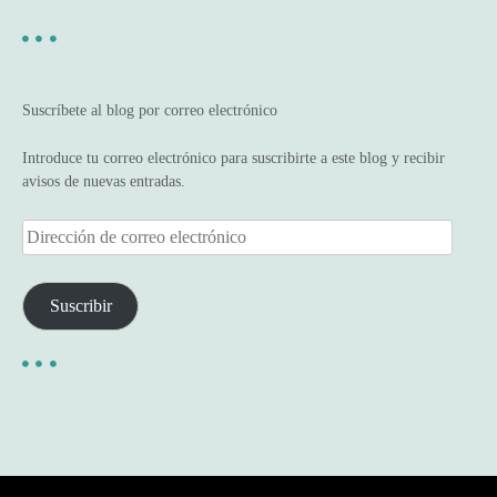
Suscríbete al blog por correo electrónico
Introduce tu correo electrónico para suscribirte a este blog y recibir
avisos de nuevas entradas.
D
i
r
e
Suscribir
c
c
i
ó
n
d
e
c